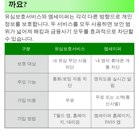
까요?
유심보호서비스와 엠세이퍼는 각각 다른 방향으로 개인
정보를 보호합니다. 두 서비스를 모두 사용하면 보안 범
위가 넓어져 해킹과 금융사기 모두를 효과적으로 차단할
수 있습니다.
구분
유심보호서비스
엠세이퍼
내 유심 무단 사용
내 명의 휴대폰 개
보호 대상
차단
통 차단
통화/로밍 자동 차
명의도용 실시간 알
주요 기능
단
림
무료 또는 소액(통
가입 비용
무료
신사별)
T월드 앱, 홈페이
엠세이퍼 홈페이지,
가입 방법
지, 대리점
PASS 앱