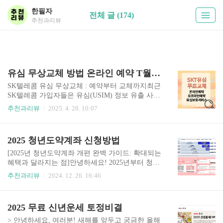
한필자
전체 글 (174)
추천과리뷰
유심 무상교체 방법 온라인 예약 T월드 매장 확인
SK텔레콤 유심 무상교체 : 예약부터 교체까지최근
SK텔레콤 가입자들은 유심(USIM) 정보 유출 사고
로 인해 큰 충격을 받았습니다.이에 SK텔레콤은 고
추천과리뷰
2025. 4. 28. 10:07
객 보호를 위해 전 고객을 대상으로 '유심 무상 교
체' 서비스를 결정했고, 이 소식에 많은 고객들이
매장으로 몰리면서 '오픈런' 현상까지 발생하고 있
2025 청년도약계좌 신청방법
습니다.오늘은 SKT 유심 교체를 준비하는 분들을
위해 매장 예약 방법과 온라인 신청 방법을 중심으
[2025년 청년도약계좌 개편 완벽 가이드: 확대되는
로 전문적인 정보를 제공해 드리겠습니다. SKT 유
혜택과 달라지는 점]안녕하세요! 2025년부터 청년
심 교체가 필요한 이유이번 사고는 단순한 개인정
도약계좌가 더욱 강화된 혜택으로 돌아옵니다. 이
추천과리뷰
2024. 12. 26. 16:46
보 유출이 아니라, 금융사기 위험으로까지 이어질
번 포스팅에서는 개편되는 내용을 상세히 알아보
수 있는 심각한 사안입니다.유심 복제를 통한 사기,
도록 하겠습니다 목차 청년도약계좌의 성공적인
휴대폰 도용 등이 가능해질 수 있기 때문에, 신속한
운영 현황 청년도약계좌는 2023년 도입 이후 폭발
2025 무료 신년운세 토정비결
유심 교체가 필수적입니다. 유심 교체 대상자2025
적인 호응을 얻고 있습니다. 금융위원회 발표에 따
년 4월..
르면 2023년 한 해 동안 무려 106만 명의 청년이 신
> 안녕하세요, 여러분! 새해를 앞두고 궁금한 올해