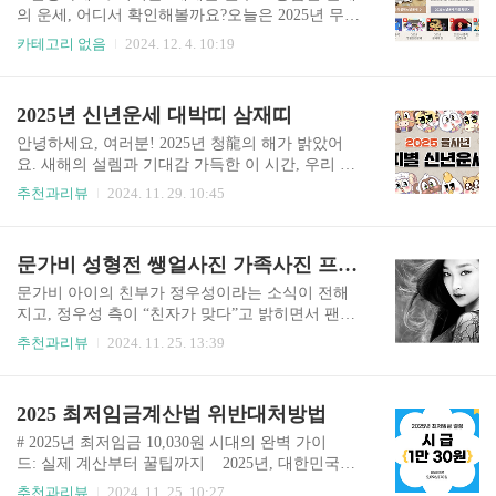
규 가입했으며, 연말 기준 누적 가입자 수는 157만
의 운세, 어디서 확인해볼까요?오늘은 2025년 무료
명에 달합니다. 전체 가입 가능 청년(약 600만 명
신년운세를 제공하는 10개의 유명 사이트를 소개
카테고리 없음
2024. 12. 4. 10:19
추정) 중 4명 중 1명 이상이 청년도약계좌를 통해
해드리겠습니다. 목차 2025년 신년운세 대박띠?
자산을 형성하고 있다는 점은 이 정책의 실효성을
삼재띠?? 2025년 신년운세 대박띠 삼재띠안녕하세
잘 보여주고 있습니다. 1. 나이- 신규 가입일 기준
요, 여러분! 2025년 청龍의 해가 밝았어요. 새해의
2025년 신년운세 대박띠 삼재띠
만 19세 ~ 34세 이하- 병역 이행 기간 증명 시,..
설렘과 기대감 가득한 이 시간, 우리 모두의 운세를
함께 들여다볼까요? 😊🐉 목차 새해, 새로운 시작2
안녕하세요, 여러분! 2025년 청龍의 해가 밝았어
025년은 청龍의 해로, 변화와feelza1.com 1. 사주
요. 새해의 설렘과 기대감 가득한 이 시간, 우리 모
닷컴 사주닷컴은 국내 최대 운세 포털 사이트 중 하
두의 운세를 함께 들여다볼까요? 😊🐉 목차 새해,
추천과리뷰
2024. 11. 29. 10:45
나로, 전문적이고 신뢰할 수 있는 운세 정보를 제공
새로운 시작2025년은 청龍의 해로, 변화와 기회의
합니다. 개인의 생년월일과 시간을 입력하면 상세
해입니다. 각 띠마다 특별한 에너지와 운세가 준비
한 신년 운세를 무료로 확인할 수 있습니다. 특히
되어 있어요. 여러분의 운명이 어떻게 펼쳐질지 궁
문가비 성형전 쌩얼사진 가족사진 프로필
사주 분석과 함께 세부적인 운세 ..
금하죠? 함께 재미있게 알아보아요! 2025 무료 신
년운세 토정비결 싸이트 TOP10 안녕하세요, 여러
문가비 아이의 친부가 정우성이라는 소식이 전해
분! 새해를 앞두고 궁금한 올해의 운세, 어디서 확
지고, 정우성 측이 “친자가 맞다”고 밝히면서 팬들
인해볼까요?오늘은 2025년 무료 신년운세를 제공
이 직접 만드는 온라인 지식 백과에는 새로운 내용
추천과리뷰
2024. 11. 25. 13:39
하는 10개의 유명 사이트를 소개해드리겠습니
이 담기기 시작했습니다. 정우성의 프로필에 ‘혼외
다. 목차 2025년 신년운" data-og-host="feelza1.co
자’가 추가된 것. 정우성의 프로필 ‘가족’ 란에는
m" data-og-source-url="https://feelza1.com/ent..
어머니와 형, 누나를 비롯해 ‘아들’이 추가됐고, 20
2025 최저임금계산법 위반대처방법
24년 3월생이며 ‘문가비와의 사이에서 낳은 혼외자
이다’라고 설명되어 있습니다.문가비의 프로필에
# 2025년 최저임금 10,030원 시대의 완벽 가이
도 ‘정우성과의 사이에서 낳은 아들’이 추가되었습
드: 실제 계산부터 꿀팁까지 2025년, 대한민국
니다. 이 처럼 최근 화재의 인물이 된 모델 문가비
의 최저임금이 시간당 10,030원으로 확정되었습니
추천과리뷰
2024. 11. 25. 10:27